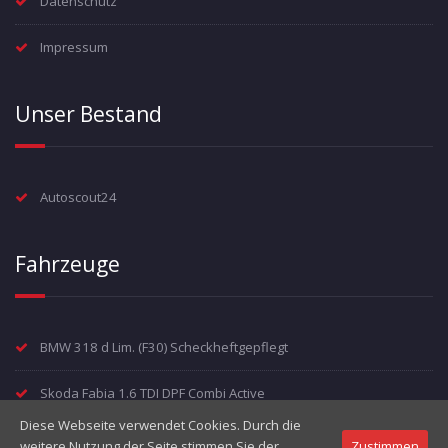
Datenschutz
Impressum
Unser Bestand
Autoscout24
Fahrzeuge
BMW 318 d Lim. (F30) Scheckheftgepflegt
Skoda Fabia 1.6 TDI DPF Combi Active
Diese Webseite verwendet Cookies. Durch die
Volkswagen T5 Multivan Highline Autm
weitere Nutzung der Seite stimmen Sie der
Zustimmen